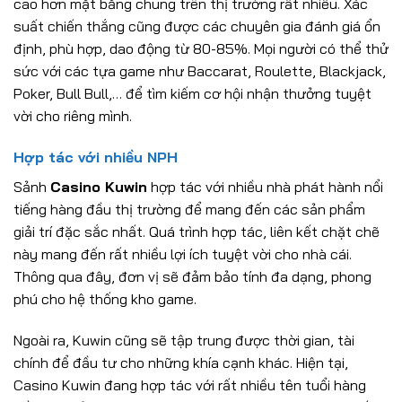
cao hơn mặt bằng chung trên thị trường rất nhiều. Xác
suất chiến thắng cũng được các chuyên gia đánh giá ổn
định, phù hợp, dao động từ 80-85%. Mọi người có thể thử
sức với các tựa game như Baccarat, Roulette, Blackjack,
Poker, Bull Bull,… để tìm kiếm cơ hội nhận thưởng tuyệt
vời cho riêng mình.
Hợp tác với nhiều NPH
Sảnh
Casino Kuwin
hợp tác với nhiều nhà phát hành nổi
tiếng hàng đầu thị trường để mang đến các sản phẩm
giải trí đặc sắc nhất. Quá trình hợp tác, liên kết chặt chẽ
này mang đến rất nhiều lợi ích tuyệt vời cho nhà cái.
Thông qua đây, đơn vị sẽ đảm bảo tính đa dạng, phong
phú cho hệ thống kho game.
Ngoài ra, Kuwin cũng sẽ tập trung được thời gian, tài
chính để đầu tư cho những khía cạnh khác. Hiện tại,
Casino Kuwin đang hợp tác với rất nhiều tên tuổi hàng