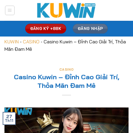
Bỏ
qua
nội
dung
ĐĂNG KÝ +88K
ĐĂNG NHẬP
KUWIN
-
CASINO
-
Casino Kuwin – Đỉnh Cao Giải Trí, Thỏa
Mãn Đam Mê
CASINO
Casino Kuwin – Đỉnh Cao Giải Trí,
Thỏa Mãn Đam Mê
27
Th11