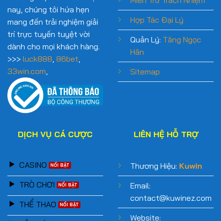
nay, chúng tôi hứa hẹn
Hợp Tác Đại Lý
mang đến trải nghiệm giải
trí trực tuyến tuyệt vời
Quản Lý:
Tăng Ngọc
dành cho mọi khách hàng.
Hân
>>>
luck888
,
86bet
,
33win.com
,
Sitemap
DỊCH VỤ CÁ CƯỢC
LIÊN HỆ HỖ TRỢ
CASINO
Thương Hiệu:
Kuwin
TRÒ CHƠI
Email:
contact@kuwinez.com
THỂ THAO
Website: