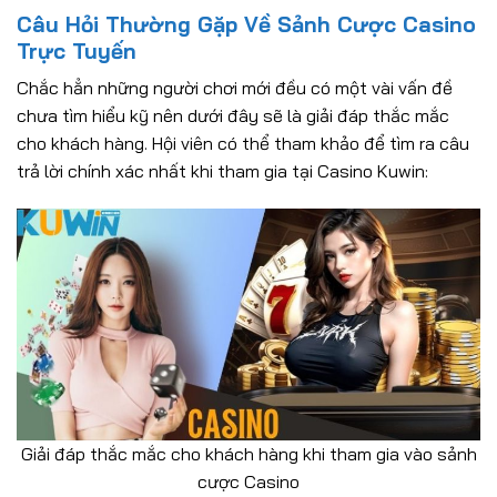
Câu Hỏi Thường Gặp Về Sảnh Cược Casino
Trực Tuyến
Chắc hẳn những người chơi mới đều có một vài vấn đề
chưa tìm hiểu kỹ nên dưới đây sẽ là giải đáp thắc mắc
cho khách hàng. Hội viên có thể tham khảo để tìm ra câu
trả lời chính xác nhất khi tham gia tại Casino Kuwin:
Giải đáp thắc mắc cho khách hàng khi tham gia vào sảnh
cược Casino