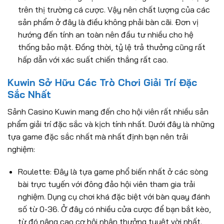
trên thị trường cá cược. Vậy nên chất lượng của các
sản phẩm ở đây là điều không phải bàn cãi. Đơn vị
hướng đến tính an toàn nên đầu tư nhiều cho hệ
thống bảo mật. Đồng thời, tỷ lệ trả thưởng cũng rất
hấp dẫn với xác suất chiến thắng rất cao.
Kuwin Sở Hữu Các Trò Chơi Giải Trí Đặc
Sắc Nhất
Sảnh Casino Kuwin mang đến cho hội viên rất nhiều sản
phẩm giải trí đặc sắc và kịch tính nhất. Dưới đây là những
tựa game đặc sắc nhất mà nhất định bạn nên trải
nghiệm:
Roulette: Đây là tựa game phổ biến nhất ở các sòng
bài trực tuyến với đông đảo hội viên tham gia trải
nghiệm. Dụng cụ chơi khá đặc biệt với bàn quay đánh
số từ 0-36. Ở đây có nhiều cửa cược để bạn bắt kèo,
từ đó nâng cao cơ hội nhận thưởng tuyệt vời nhất.