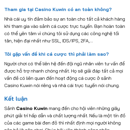
Tham gia tại Casino Kuwin có an toàn không?
Nhà cái uy tín đảm bảo sự an toàn cho tất cả khách hàng
khi tham gia vào sảnh cá cược trực tuyến. Bạn hoàn toàn
có thể yên tâm vì chúng tôi sử dụng các công nghệ tối
tân, hiện đại nhất như SSL, IDS/IPS, 2FA,…
Tôi gặp vấn đề khi cá cược thì phải làm sao?
Người chơi có thể liên hệ đến đội ngũ nhân viên tư vấn để
được hỗ trợ nhanh chóng nhất. Họ sẽ giải đáp tất cả mọi
vấn đề có liên quan đến hoạt động cá cược ở sảnh
Casino Kuwin nói riêng và nhà cái trực tuyến nói chung.
Kết luận
Sảnh
Casino Kuwin
mang đến cho hội viên những giây
phút giải trí hấp dẫn và chất lượng nhất. Nếu là một tín đồ
của các game bài đen đỏ thì nhất định mọi người không