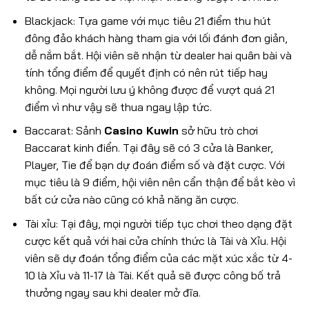
Blackjack: Tựa game với mục tiêu 21 điểm thu hút
đông đảo khách hàng tham gia với lối đánh đơn giản,
dễ nắm bắt. Hội viên sẽ nhận từ dealer hai quân bài và
tính tổng điểm để quyết định có nên rút tiếp hay
không. Mọi người lưu ý không được để vượt quá 21
điểm vì như vậy sẽ thua ngay lập tức.
Baccarat: Sảnh
Casino Kuwin
sở hữu trò chơi
Baccarat kinh điển. Tại đây sẽ có 3 cửa là Banker,
Player, Tie để bạn dự đoán điểm số và đặt cược. Với
mục tiêu là 9 điểm, hội viên nên cẩn thận để bắt kèo vì
bất cứ cửa nào cũng có khả năng ăn cược.
Tài xỉu: Tại đây, mọi người tiếp tục chơi theo dạng đặt
cược kết quả với hai cửa chính thức là Tài và Xỉu. Hội
viên sẽ dự đoán tổng điểm của các mặt xúc xắc từ 4-
10 là Xỉu và 11-17 là Tài. Kết quả sẽ được công bố trả
thưởng ngay sau khi dealer mở đĩa.