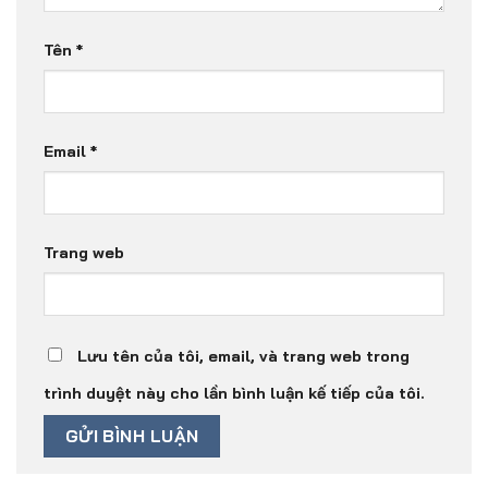
Tên
*
Email
*
Trang web
Lưu tên của tôi, email, và trang web trong
trình duyệt này cho lần bình luận kế tiếp của tôi.