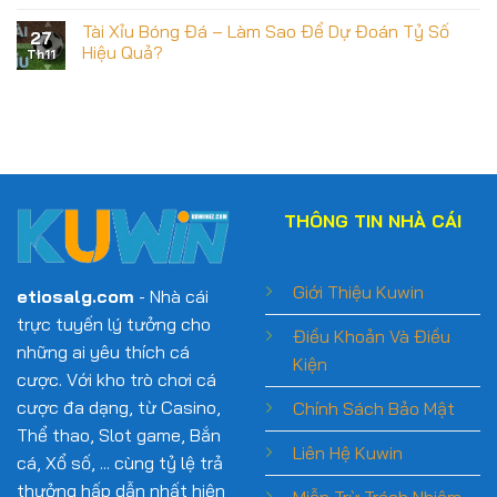
Tài Xỉu Bóng Đá – Làm Sao Để Dự Đoán Tỷ Số
27
Hiệu Quả?
Th11
THÔNG TIN NHÀ CÁI
Giới Thiệu Kuwin
etiosalg.com
- Nhà cái
trực tuyến lý tưởng cho
Điều Khoản Và Điều
những ai yêu thích cá
Kiện
cược. Với kho trò chơi cá
cược đa dạng, từ Casino,
Chính Sách Bảo Mật
Thể thao, Slot game, Bắn
Liên Hệ Kuwin
cá, Xổ số, ... cùng tỷ lệ trả
thưởng hấp dẫn nhất hiện
Miễn Trừ Trách Nhiệm