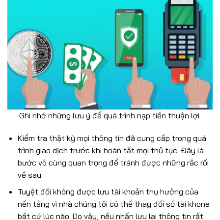
Ghi nhớ những lưu ý để quá trình nạp tiền thuận lợi
Kiểm tra thật kỹ mọi thông tin đã cung cấp trong quá
trình giao dịch trước khi hoàn tất mọi thủ tục. Đây là
bước vô cùng quan trọng để tránh được những rắc rối
về sau.
Tuyệt đối không được lưu tài khoản thụ hưởng của
nền tảng vì nhà chúng tôi có thể thay đổi số tài khone
bất cứ lúc nào. Do vậy, nếu nhấn lưu lại thông tin rất