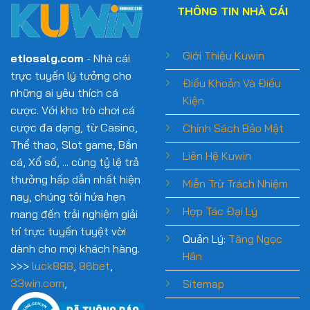
THÔNG TIN NHÀ CÁI
Giới Thiệu Kuwin
etiosalg.com
- Nhà cái
trực tuyến lý tưởng cho
Điều Khoản Và Điều
những ai yêu thích cá
Kiện
cược. Với kho trò chơi cá
cược đa dạng, từ Casino,
Chính Sách Bảo Mật
Thể thao, Slot game, Bắn
Liên Hệ Kuwin
cá, Xổ số, ... cùng tỷ lệ trả
thưởng hấp dẫn nhất hiện
Miễn Trừ Trách Nhiệm
nay, chúng tôi hứa hẹn
Hợp Tác Đại Lý
mang đến trải nghiệm giải
trí trực tuyến tuyệt vời
Quản Lý:
Tăng Ngọc
dành cho mọi khách hàng.
Hân
>>>
luck888
,
86bet
,
33win.com
,
Sitemap