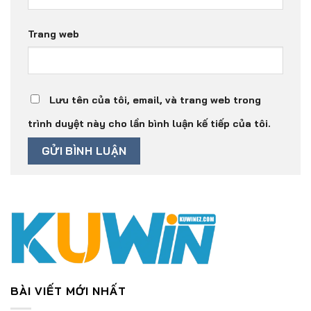
Trang web
Lưu tên của tôi, email, và trang web trong
trình duyệt này cho lần bình luận kế tiếp của tôi.
BÀI VIẾT MỚI NHẤT