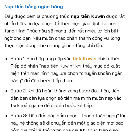
Nạp tiền bằng ngân hàng
Đây được xem là phương thức
nạp tiền Kuwin
được rất
nhiều hội viên lựa chọn để thực hiện giao dịch tại nền
tảng. Hình Thức này sẽ mang đến rất nhiều lợi ích bất
ngờ cho bạn. Nếu muốn chắc chắn thành công vui lòng
thực hiện đúng như những gì nền tảng chỉ dẫn.
Bước 1: Bạn hãy truy cập vào
link Kuwin
chính thức.
Tiếp đó nhấn “nạp tiền Kuwin” khi thấy mục đó xuất
hiện trên màn hình hãy lựa chọn “chuyển khoản ngân
hàng” để đến bước tiếp theo.
Bước 2: Khi đã hoàn thành xong bước đầu tiên, tiếp
đến bạn cần lựa chọn số tiền mà mình muốn nạp vào
tài khoản game để đi đến bước kế tiếp.
Bước 3: Tiếp đến hãy bấm chọn “Thanh toán ngay” lúc
này hệ thống sẽ di chuyển đến một giao diện mới bao
gồm địa chỉ về thông tin nhà cái. Khi thực hiện giao