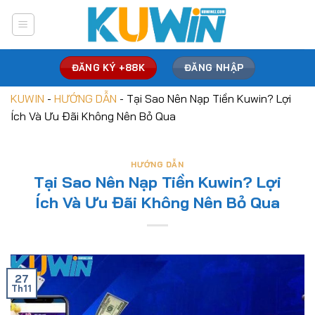
Bỏ
qua
nội
dung
ĐĂNG KÝ +88K
ĐĂNG NHẬP
KUWIN
-
HƯỚNG DẪN
-
Tại Sao Nên Nạp Tiền Kuwin? Lợi
Ích Và Ưu Đãi Không Nên Bỏ Qua
HƯỚNG DẪN
Tại Sao Nên Nạp Tiền Kuwin? Lợi
Ích Và Ưu Đãi Không Nên Bỏ Qua
27
Th11