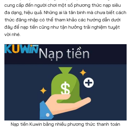
cung cấp đến người chơi một số phương thức nạp siêu
đa dạng, hiệu quả. Những ai là tân binh mà chưa biết cách
thức đăng nhập có thể tham khảo các hướng dẫn dưới
đây để nạp tiền cũng như tận hưởng trải nghiệm tuyệt
vời nhé.
Nạp tiền Kuwin bằng nhiều phương thức thanh toán