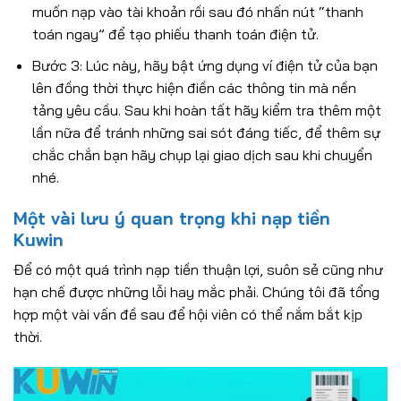
muốn nạp vào tài khoản rồi sau đó nhấn nút “thanh
toán ngay” để tạo phiếu thanh toán điện tử.
Bước 3: Lúc này, hãy bật ứng dụng ví điện tử của bạn
lên đồng thời thực hiện điền các thông tin mà nền
tảng yêu cầu. Sau khi hoàn tất hãy kiểm tra thêm một
lần nữa để tránh những sai sót đáng tiếc, để thêm sự
chắc chắn bạn hãy chụp lại giao dịch sau khi chuyển
nhé.
Một vài lưu ý quan trọng khi nạp tiền
Kuwin
Để có một quá trình nạp tiền thuận lợi, suôn sẻ cũng như
hạn chế được những lỗi hay mắc phải. Chúng tôi đã tổng
hợp một vài vấn đề sau để hội viên có thể nắm bắt kịp
thời.