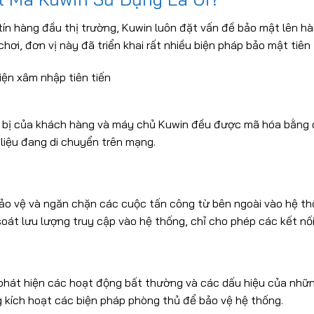
 tín hàng đầu thị trường, Kuwin luôn đặt vấn đề bảo mật lên 
hơi, đơn vị này đã triển khai rất nhiều biện pháp bảo mật tiên 
iện xâm nhập tiên tiến
ết bị của khách hàng và máy chủ Kuwin đều được mã hóa bằng c
 liệu đang di chuyển trên mạng.
o vệ và ngăn chặn các cuộc tấn công từ bên ngoài vào hệ thố
oát lưu lượng truy cập vào hệ thống, chỉ cho phép các kết nối
phát hiện các hoạt động bất thường và các dấu hiệu của những
g kích hoạt các biện pháp phòng thủ để bảo vệ hệ thống.