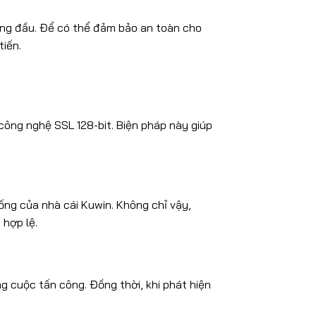
hàng đầu. Để có thể đảm bảo an toàn cho
tiến.
ông nghệ SSL 128-bit. Biện pháp này giúp
ng của nhà cái Kuwin. Không chỉ vậy,
 hợp lệ.
 cuộc tấn công. Đồng thời, khi phát hiện