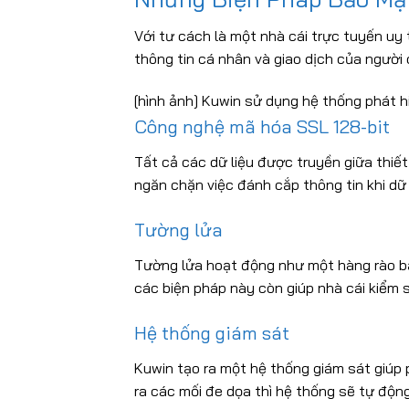
Với tư cách là một nhà cái trực tuyến uy
thông tin cá nhân và giao dịch của người c
[hình ảnh] Kuwin sử dụng hệ thống phát h
Công nghệ mã hóa SSL 128-bit
Tất cả các dữ liệu được truyền giữa thi
ngăn chặn việc đánh cắp thông tin khi dữ
Tường lửa
Tường lửa hoạt động như một hàng rào bả
các biện pháp này còn giúp nhà cái kiểm s
Hệ thống giám sát
Kuwin tạo ra một hệ thống giám sát giúp 
ra các mối đe dọa thì hệ thống sẽ tự độn