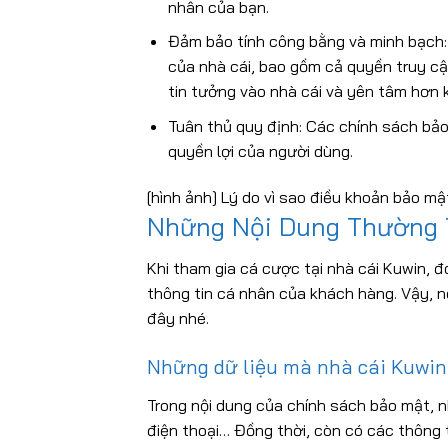
nhân của bạn.
Đảm bảo tính công bằng và minh bạch: 
của nhà cái, bao gồm cả quyền truy cậ
tin tưởng vào nhà cái và yên tâm hơn 
Tuân thủ quy định: Các chính sách bả
quyền lợi của người dùng.
[hình ảnh] Lý do vì sao điều khoản bảo mậ
Những Nội Dung Thường 
Khi tham gia cá cược tại nhà cái Kuwin, 
thông tin cá nhân của khách hàng. Vậy, nộ
đây nhé.
Những dữ liệu mà nhà cái Kuwin
Trong nội dung của chính sách bảo mật, nh
điện thoại… Đồng thời, còn có các thông 