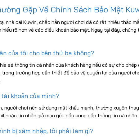
hường Gặp Về Chính Sách Bảo Mật Ku
tại nhà cái Kuwin, chắc hẳn người chơi đã có rất nhiều thắc m
 hiểu rõ hơn về các điều khoản bảo mật. Ngay tại đây, chúng t
hân của tôi cho bên thứ ba không?
 chia sẻ thông tin cá nhân của khách hàng nếu có sự cho phé
 trong trường hợp cần thiết để bảo vệ quyền lợi của người chơ
.
ệ tài khoản của mình?
h, người chơi nên sử dụng mật khẩu mạnh, thường xuyên thay đ
mail hoặc tin nhắn giả mạo yêu cầu cung cấp thông tin cá nhân.
ình bị xâm nhập, tôi phải làm gì?