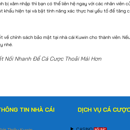
nh bị xâm nhập thì bạn có thể liên hệ ngay với các nhân viên 
ật khẩu hiện tại và bật tính năng xác thực hai yếu tố để tăng
 tiết về chính sách bảo mật tại nhà cái Kuwin cho thành viên. Nế
y nhé.
ết Nối Nhanh Để Cá Cược Thoải Mái Hơn
THÔNG TIN NHÀ CÁI
DỊCH VỤ CÁ CƯỢ
CASINO
Giới Thiệu Kuwin