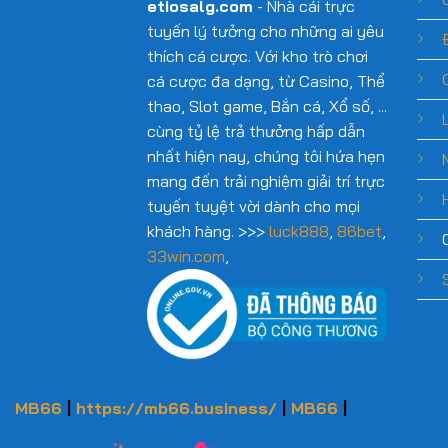
etiosalg.com
- Nhà cái trực
tuyến lý tưởng cho những ai yêu
thích cá cược. Với kho trò chơi
cá cược đa dạng, từ Casino, Thể
thao, Slot game, Bắn cá, Xổ số, ...
cùng tỷ lệ trả thưởng hấp dẫn
nhất hiện nay, chúng tôi hứa hẹn
mang đến trải nghiệm giải trí trực
tuyến tuyệt vời dành cho mọi
khách hàng. >>>
luck888
,
86bet
,
33win.com
,
MB66
|
https://mb66.business/
|
MB66
|