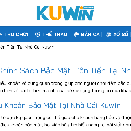
TRÒ CHƠI
THỂ THAO
BẮN CÁ
XỔ SỐ
ên Tiến Tại Nhà Cái Kuwin
hính Sách Bảo Mật Tiên Tiến Tại Nh
ều khoản vô cùng quan trọng, giúp cho người chơi đảm bảo quy
u rõ hơn về cách thức mà nhà cái sẽ sử dụng thông tin của khá
u Khoản Bảo Mật Tại Nhà Cái Kuwin
 tố cực kỳ quan trọng có thể giúp cho khách hàng bảo vệ được
 điều khoản bảo mật, hội viên hãy tìm hiểu ngay tại bài viết sau