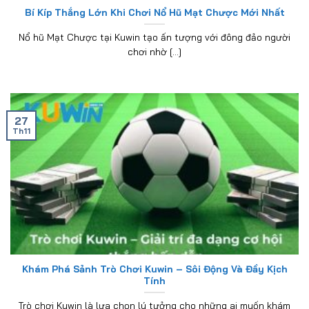
Bí Kíp Thắng Lớn Khi Chơi Nổ Hũ Mạt Chược Mới Nhất
Nổ hũ Mạt Chược tại Kuwin tạo ấn tượng với đông đảo người
chơi nhờ [...]
27
Th11
Khám Phá Sảnh Trò Chơi Kuwin – Sôi Động Và Đầy Kịch
Tính
Trò chơi Kuwin là lựa chọn lý tưởng cho những ai muốn khám