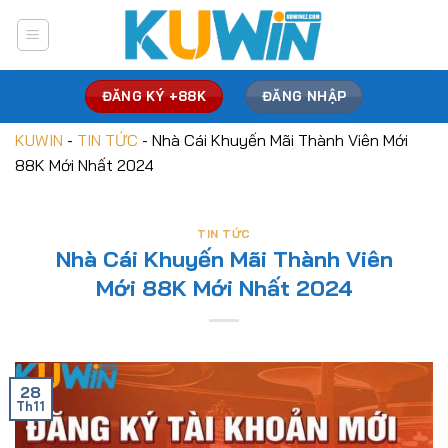
Bỏ
qua
nội
dung
ĐĂNG KÝ +88K
ĐĂNG NHẬP
KUWIN
-
TIN TỨC
-
Nhà Cái Khuyến Mãi Thành Viên Mới
88K Mới Nhất 2024
TIN TỨC
Nhà Cái Khuyến Mãi Thành Viên
Mới 88K Mới Nhất 2024
28
Th11