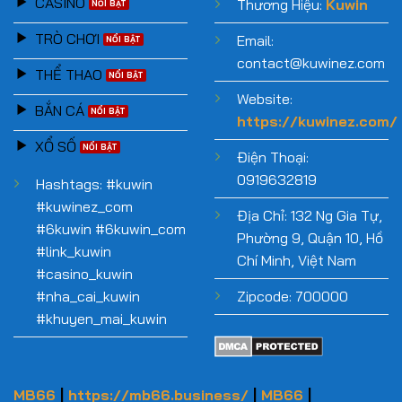
CASINO
Thương Hiệu:
Kuwin
TRÒ CHƠI
Email:
contact@kuwinez.com
THỂ THAO
Website:
BẮN CÁ
https://kuwinez.com/
XỔ SỐ
Điện Thoại:
0919632819
Hashtags: #kuwin
#kuwinez_com
Địa Chỉ: 132 Ng Gia Tự,
#6kuwin #6kuwin_com
Phường 9, Quận 10, Hồ
#link_kuwin
Chí Minh, Việt Nam
#casino_kuwin
#nha_cai_kuwin
Zipcode: 700000
#khuyen_mai_kuwin
MB66
|
https://mb66.business/
|
MB66
|