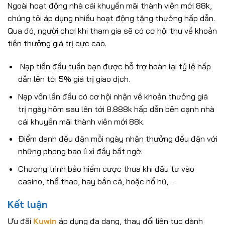
Ngoài hoạt động nhà cái khuyến mãi thành viên mới 88k,
chúng tôi áp dụng nhiều hoạt động tặng thưởng hấp dẫn.
Qua đó, người chơi khi tham gia sẽ có cơ hội thu về khoản
tiền thưởng giá trị cực cao.
Nạp tiền đầu tuần bạn được hỗ trợ hoàn lại tỷ lệ hấp
dẫn lên tới 5% giá trị giao dịch.
Nạp vốn lần đầu có cơ hội nhận về khoản thưởng giá
trị ngày hôm sau lên tới 8.888k hấp dẫn bên cạnh nhà
cái khuyến mãi thành viên mới 88k.
Điểm danh đều đặn mỗi ngày nhận thưởng đều đặn với
những phong bao lì xì đầy bất ngờ.
Chương trình bảo hiểm cược thua khi đầu tư vào
casino, thể thao, hay bắn cá, hoặc nổ hũ,…
Kết luận
Ưu đãi
Kuwin
áp dụng đa dạng, thay đổi liên tục dành