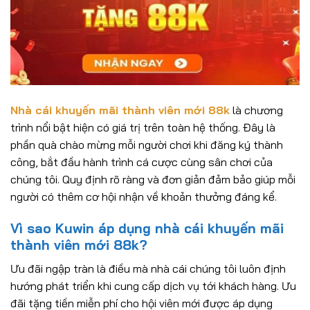
Nhà cái khuyến mãi thành viên mới 88k
là chương
trình nổi bật hiện có giá trị trên toàn hệ thống. Đây là
phần quà chào mừng mỗi người chơi khi đăng ký thành
công, bắt đầu hành trình cá cược cùng sân chơi của
chúng tôi. Quy định rõ ràng và đơn giản đảm bảo giúp mỗi
người có thêm cơ hội nhận về khoản thưởng đáng kể.
Vì sao Kuwin áp dụng nhà cái khuyến mãi
thành viên mới 88k?
Ưu đãi ngập tràn là điều mà nhà cái chúng tôi luôn định
hướng phát triển khi cung cấp dịch vụ tới khách hàng. Ưu
đãi tặng tiền miễn phí cho hội viên mới được áp dụng