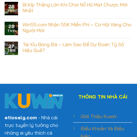
Bí Kíp Thắng Lớn Khi Chơi Nổ Hũ Mạt Chược Mới
28
Nhất
Th11
Win55.com Nhận 55K Miễn Phí – Cơ Hội Vàng Cho
28
Người Mới
Th11
Tài Xỉu Bóng Đá – Làm Sao Để Dự Đoán Tỷ Số
27
Hiệu Quả?
Th11
THÔNG TIN NHÀ CÁI
Giới Thiệu Kuwin
etiosalg.com
- Nhà cái
trực tuyến lý tưởng cho
Điều Khoản Và Điều
những ai yêu thích cá
Kiện