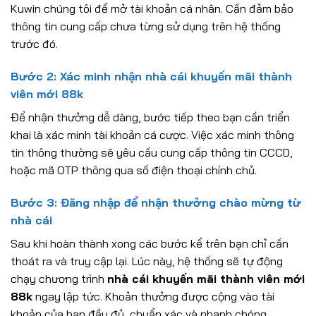
Kuwin chúng tôi để mở tài khoản cá nhân. Cần đảm bảo
thông tin cung cấp chưa từng sử dụng trên hệ thống
trước đó.
Bước 2: Xác minh nhận nhà cái khuyến mãi thành
viên mới 88k
Để nhận thưởng dễ dàng, bước tiếp theo bạn cần triển
khai là xác minh tài khoản cá cược. Việc xác minh thông
tin thông thường sẽ yêu cầu cung cấp thông tin CCCD,
hoặc mã OTP thông qua số điện thoại chính chủ.
Bước 3: Đăng nhập để nhận thưởng chào mừng từ
nhà cái
Sau khi hoàn thành xong các bước kể trên bạn chỉ cần
thoát ra và truy cập lại. Lúc này, hệ thống sẽ tự động
chạy chương trình
nhà cái khuyến mãi thành viên mới
88k
ngay lập tức. Khoản thưởng được cộng vào tài
khoản của bạn đầy đủ, chuẩn xác và nhanh chóng.