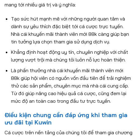
mang tới nhiều giá trị và ý nghĩa:
Tạo sức hút mạnh mẽ với những người quan tâm và
dành sự yêu thích đặc biệt tới cá cược trực tuyến.
Nhà cái khuyến mãi thành viên mới 88k càng giúp bạn
tin tưởng lựa chọn tham gia sử dụng dịch vụ.
Khẳng định hoạt động uy tín, chuyên nghiệp với chất
lượng vượt trội mà chúng tôi luôn nỗ lực hoàn thiện.
Là phần thưởng nhà cái khuyến mãi thành viên mới
88k giúp hội viên có nguồn vốn đầu tiên để trải nghiệm
thử các sản phẩm, chuyên mục mà nhà cái cung cấp.
Từ đó giúp nâng cao hiệu quả cá cược, cũng đem lại
mức độ an toàn cao trong đầu tư trực tuyến.
Điều kiện chung cần đáp ứng khi tham gia
ưu đãi tại Kuwin
Cá cược trên nền tảng của chúng tôi để tham gia chương