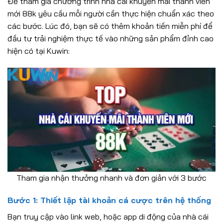
Để tham gia chương trình nhà cái khuyến mãi thành viên
mới 88k yêu cầu mỗi người cần thực hiện chuẩn xác theo
các bước. Lúc đó, bạn sẽ có thêm khoản tiền miễn phí để
đầu tư trải nghiệm thực tế vào những sản phẩm đỉnh cao
hiện có tại Kuwin:
Tham gia nhận thưởng nhanh và đơn giản với 3 bước
Bước 1: Thiết lập tài khoản cá cược trên hệ thống
Bạn truy cập vào link web, hoặc app di động của nhà cái