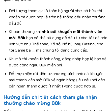
Đối tượng tham gia là toàn bộ người chơi sở hữu tài
khoản cá cược hợp lệ trên hệ thống đều nhận thưởng
đầy đủ.
Khoản thưởng khi
nhà cái khuyến mãi thành viên
mới 88k
bạn có thể sử dụng để đầu tư vào tất cả các
lĩnh vực như Thể thao, Xổ số, Nổ hũ, hay Casino, cho
tới Game bài,… mà chúng tôi đang cung cấp.
Khi mở tài khoản thành công, đăng nhập hợp lệ bạn sẽ
được cộng ngay 88k miễn phí.
Để thực hiện rút tiền từ chương trình nhà cái khuyến
mãi thành viên mới 88k về ngân hàng yêu cầu hội viên
cần hoàn thành được ít nhất 1 vòng cược hợp lệ.
Hướng dẫn chi tiết cách tham gia nhận
thưởng chào mừng 88k